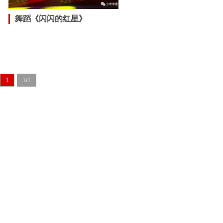
舞蹈《闪闪的红星》
1
1/1